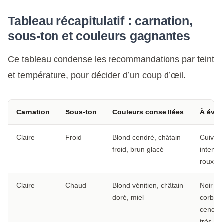
Tableau récapitulatif : carnation,
sous-ton et couleurs gagnantes
Ce tableau condense les recommandations par teint
et température, pour décider d’un coup d’œil.
Carnation
Sous-ton
Couleurs conseillées
À évit
Claire
Froid
Blond cendré, châtain
Cuivré
froid, brun glacé
intense
roux vi
Claire
Chaud
Blond vénitien, châtain
Noir
doré, miel
corbea
cendré
très cla