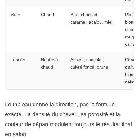
Mate
Chaud
Brun chocolat,
Platine
caramel, acajou, miel
blond
cendré
rouge
violacé
Foncée
Neutre à
Acajou, chocolat,
Cendr
chaud
cuivré foncé, prune
clair,
blond
délavé
Le tableau donne la direction, pas la formule
exacte. La densité du cheveu, sa porosité et la
couleur de départ modulent toujours le résultat final
en salon.