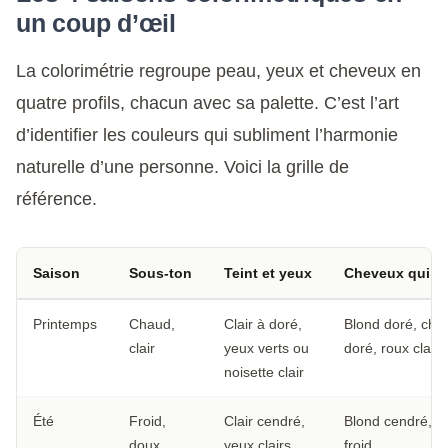
un coup d’œil
La colorimétrie regroupe peau, yeux et cheveux en
quatre profils, chacun avec sa palette. C’est l’art
d’identifier les couleurs qui subliment l’harmonie
naturelle d’une personne. Voici la grille de
référence.
Saison
Sous-ton
Teint et yeux
Cheveux qui fl
Printemps
Chaud,
Clair à doré,
Blond doré, chât
clair
yeux verts ou
doré, roux clair
noisette clair
Été
Froid,
Clair cendré,
Blond cendré, c
doux
yeux clairs
froid