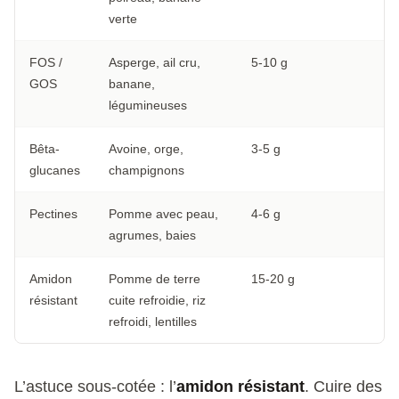
verte
FOS /
Asperge, ail cru,
5-10 g
GOS
banane,
légumineuses
Bêta-
Avoine, orge,
3-5 g
glucanes
champignons
Pectines
Pomme avec peau,
4-6 g
agrumes, baies
Amidon
Pomme de terre
15-20 g
résistant
cuite refroidie, riz
refroidi, lentilles
L’astuce sous-cotée : l’
amidon résistant
. Cuire des