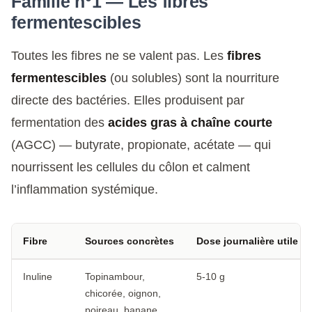
Famille n°1 — Les fibres
fermentescibles
Toutes les fibres ne se valent pas. Les
fibres
fermentescibles
(ou solubles) sont la nourriture
directe des bactéries. Elles produisent par
fermentation des
acides gras à chaîne courte
(AGCC) — butyrate, propionate, acétate — qui
nourrissent les cellules du côlon et calment
l’inflammation systémique.
Fibre
Sources concrètes
Dose journalière utile
Inuline
Topinambour,
5-10 g
chicorée, oignon,
poireau, banane